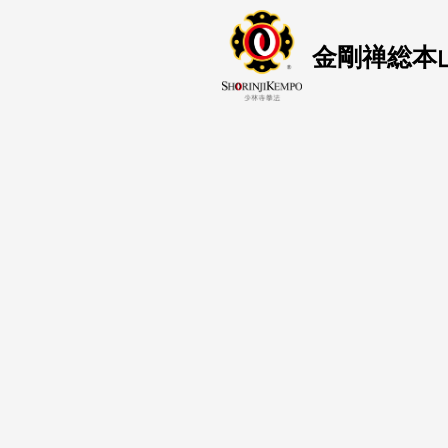
金剛禅総本