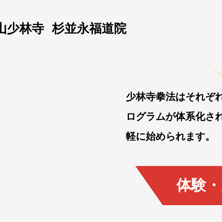
山少林寺
杉並永福道院
少林寺拳法はそれぞ
ログラムが体系化さ
軽に始められます。
体験・