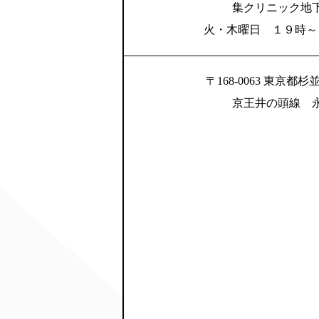
集クリニック地
火・木曜日 １９時～
〒168-0063 東京都杉並
京王井の頭線 