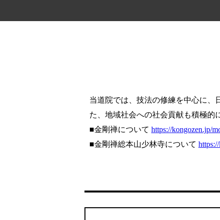
当道院では、技法の修練を中心に、
た、地域社会への社会貢献も積極的
■金剛禅について
https://kongozen.jp/m
■金剛禅総本山少林寺について
https: