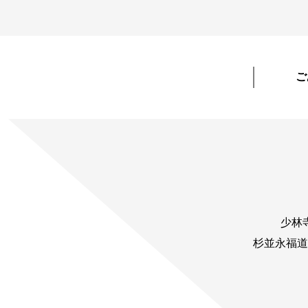
ご
少林
杉並永福道